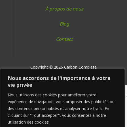
À propos de nous
Blog
Contact
Copyright © 2026 Carbon Complete
Nous accordons de l'importance à votre
vie privée
var new_contact = { "First name": "John", //Replace with first
Nous utilisons des cookies pour améliorer votre
name of the user "Last name": "Doe", //Replace with last name
expérience de navigation, vous proposer des publicités ou
of the user "Email": "john.doe@example.com", //Replace with
des contenus personnalisés et analyser notre trafic. En
email of the user "Alternate contact number": "98765432",
cliquant sur "Tout accepter", vous consentez à notre
//Replace with a custom field "company": { "Name":
utilisation des cookies.
"Example.com", //Replace with company name "Website":