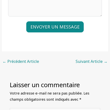
ENVOYER UN MESSAGE
A
l
t
e
←
Précédent Article
Suivant Article
→
r
n
a
Laisser un commentaire
t
i
Votre adresse e-mail ne sera pas publiée.
Les
v
champs obligatoires sont indiqués avec
*
e
: