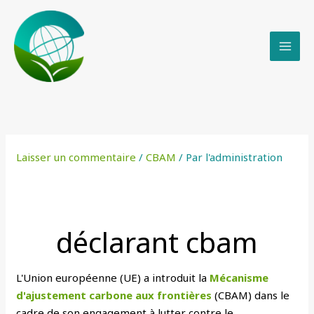
Skip
to
content
Laisser un commentaire
/
CBAM
/ Par
l'administration
déclarant cbam
L'Union européenne (UE) a introduit la
Mécanisme
d'ajustement carbone aux frontières
(CBAM) dans le
cadre de son engagement à lutter contre le