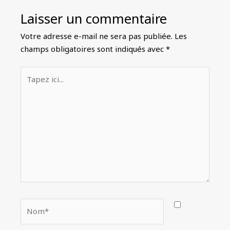
n
Laisser un commentaire
a
t
Votre adresse e-mail ne sera pas publiée.
Les
i
champs obligatoires sont indiqués avec
*
v
e
Tapez
:
ici...
Nom*