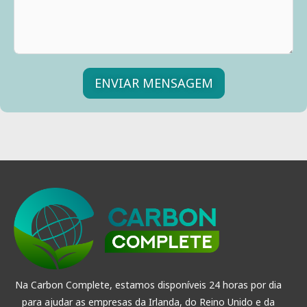
ENVIAR MENSAGEM
A
l
t
e
r
n
a
t
i
v
Na Carbon Complete, estamos disponíveis 24 horas por dia
a
para ajudar as empresas da Irlanda, do Reino Unido e da