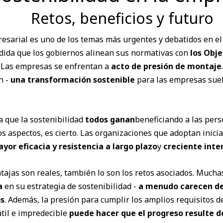
Retos, beneficios y futuro
resarial es uno de los temas más urgentes y debatidos en e
ida que los gobiernos alinean sus normativas con
los Obje
U
Las empresas se enfrentan a
acto de presión de montaje
n -
una transformación sostenible
para las empresas sue
 que la sostenibilidad
todos ganan
beneficiando a las perso
os aspectos, es cierto. Las organizaciones que adoptan inici
yor eficacia y resistencia a largo plazo
y
creciente inte
tajas son reales, también lo son los retos asociados. Much
a
en su estrategia de sostenibilidad -
a menudo carecen de 
os
. Además, la presión para cumplir los amplios requisitos 
átil e impredecible
puede hacer que el progreso resulte d