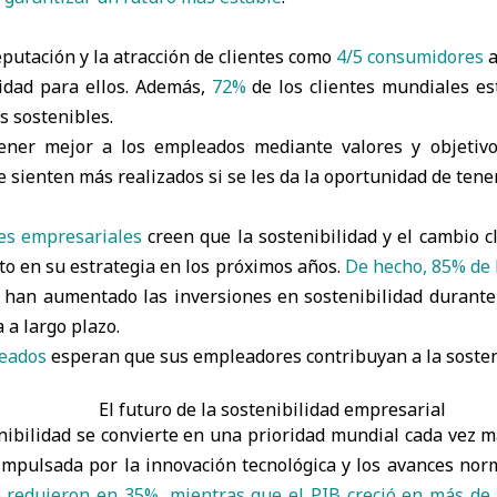
eputación y la atracción de clientes como
4/5 consumidores
a
idad para ellos. Además,
72%
de los clientes mundiales e
s sostenibles.
tener mejor a los empleados mediante valores y objetiv
 sienten más realizados si se les da la oportunidad de tene
es empresariales
creen que la sostenibilidad y el cambio 
lto en su estrategia en los próximos años.
De hecho, 85% de 
han aumentado las inversiones en sostenibilidad durante
a a largo plazo.
eados
esperan que sus empleadores contribuyan a la sosten
El futuro de la sostenibilidad empresarial
ibilidad se convierte en una prioridad mundial cada vez má
impulsada por la innovación tecnológica y los avances nor
 redujeron en 35%, mientras que el PIB creció en más de