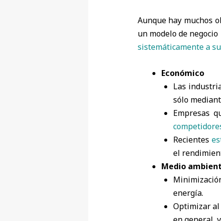
Aunque hay muchos obs
un modelo de negocio 
sistemáticamente a s
Económico
Las industr
sólo mediante
Empresas qu
competidores
Recientes
es
el rendimient
Medio ambien
Minimización
energía.
Optimizar al
en general, 