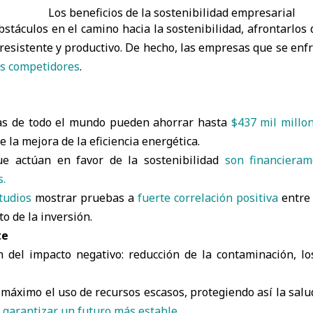
Los beneficios de la sostenibilidad empresarial
táculos en el camino hacia la sostenibilidad, afrontarlos 
resistente y productivo. De hecho, las empresas que se enf
us competidores
.
ias de todo el mundo pueden ahorrar hasta
$437 mil millo
 la mejora de la eficiencia energética.
e actúan en favor de la sostenibilidad
son financiera
.
tudios
mostrar pruebas a
fuerte correlación positiva
entre 
o de la inversión.
te
 del impacto negativo: reducción de la contaminación, l
 máximo el uso de recursos escasos, protegiendo así la sa
y
garantizar un futuro más estable
.