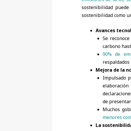
sostenibilidad puede
sostenibilidad como u
Avances tecno
Se reconoce
carbono has
90% de em
respaldados 
Mejora de la n
Impulsado 
elaboración
declaracione
de presentar
Muchos gobi
menores cost
La sostenibili