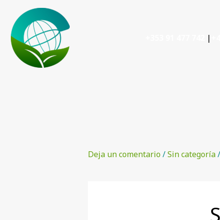
Ir
al
contenido
+353 91 477 742
|
+4
Deja un comentario
/
Sin categoría
/
S