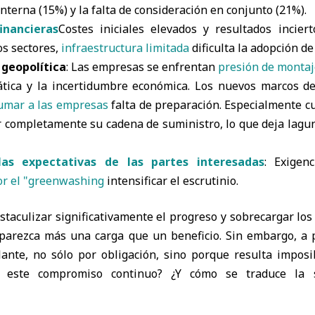
nterna (15%) y la falta de consideración en conjunto (21%).
inancieras
Costes iniciales elevados y resultados incier
os sectores,
infraestructura limitada
dificulta la adopción de
 geopolítica
: Las empresas se enfrentan
presión de montaj
mática y la incertidumbre económica. Los nuevos marcos de
umar a las empresas
falta de preparación. Especialmente 
 completamente su cadena de suministro, lo que deja lagun
as expectativas de las partes interesadas
: Exigen
or el "greenwashing
intensificar el escrutinio.
taculizar significativamente el progreso y sobrecargar los
 parezca más una carga que un beneficio. Sin embargo, a p
nte, no sólo por obligación, sino porque resulta imposib
 este compromiso continuo? ¿Y cómo se traduce la s