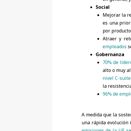
Social
Mejorar la r
es una prior
por producto
Atraer y re
empleados
se
Gobernanza
70% de líder
alto o muy a
nivel C-suite
la resistenci
96% de empl
A medida que la sosten
una rápida evolución 
emisiones de la UE se