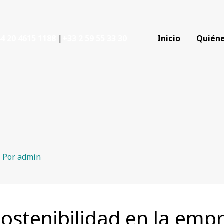
4 20 4615 1188
|
+33 2 59 55 33 30
Inicio
Quién
 Por
admin
ostenibilidad en la emp