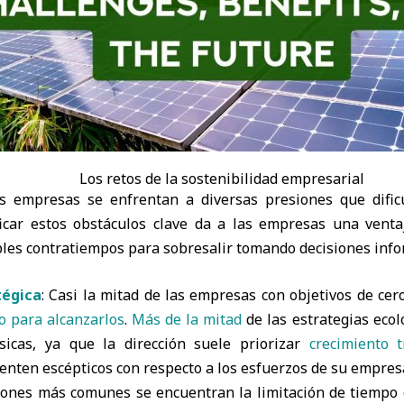
Los retos de la sostenibilidad empresarial
s empresas se enfrentan a diversas presiones que dificu
ificar estos obstáculos clave da a las empresas una vent
bles contratiempos para sobresalir tomando decisiones inf
tégica
: Casi la mitad de las empresas con objetivos de ce
o para alcanzarlos
.
Más de la mitad
de las estrategias ecol
sicas, ya que la dirección suele priorizar
crecimiento t
enten escépticos con respecto a los esfuerzos de su empresa
zones más comunes se encuentran la limitación de tiempo o