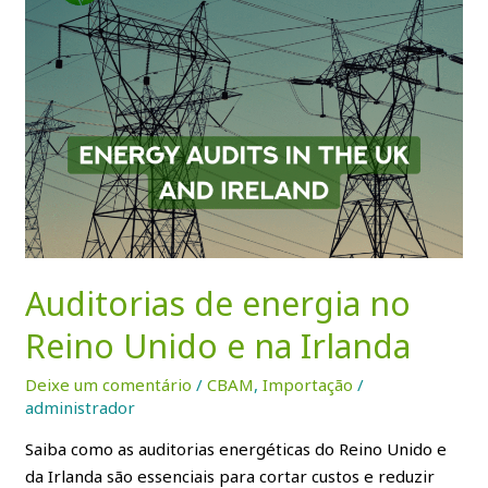
no
Reino
Unido
e
na
Irlanda
Auditorias de energia no
Reino Unido e na Irlanda
Deixe um comentário
/
CBAM
,
Importação
/
administrador
Saiba como as auditorias energéticas do Reino Unido e
da Irlanda são essenciais para cortar custos e reduzir