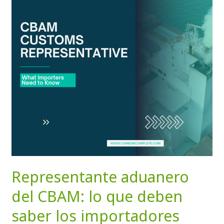
lo
que
deben
saber
los
importadores
Representante aduanero
del CBAM: lo que deben
saber los importadores