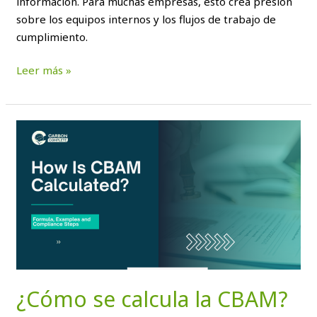
información. Para muchas empresas, esto crea presión
sobre los equipos internos y los flujos de trabajo de
cumplimiento.
Leer más »
¿Cómo
se
calcula
la
CBAM?
Fórmula,
ejemplos
y
etapas
de
¿Cómo se calcula la CBAM?
cumplimiento