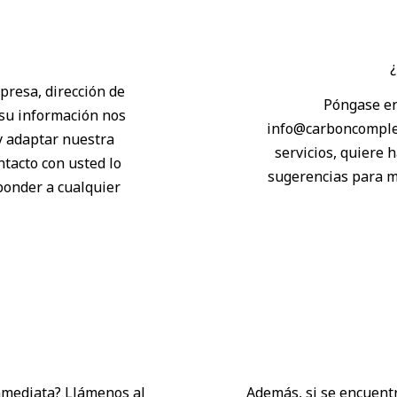
¿
presa, dirección de
Póngase en
 su información nos
info@carboncomplet
y adaptar nuestra
servicios, quiere 
tacto con usted lo
sugerencias para me
ponder a cualquier
nmediata? Llámenos al
Además, si se encuentr