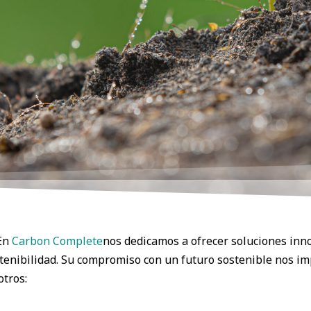
En
Carbon Complete
nos dedicamos a ofrecer soluciones in
stenibilidad. Su compromiso con un futuro sostenible nos i
otros: