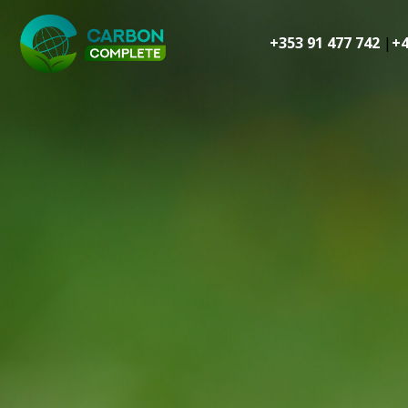
Ir
al
+353 91 477 742
|
+4
contenido