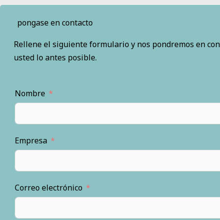
pongase en contacto
Rellene el siguiente formulario y nos pondremos en con
usted lo antes posible.
Nombre
Empresa
Correo electrónico